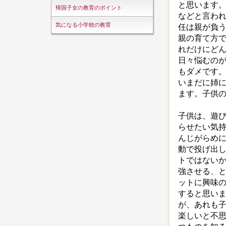
と思います
帰国子女の教育のポイント
などと言わ
気になる小学校の教育
任は親が負
親の育て方
れだけにど
日々悩むの
もダメです。
いまだに姉
ます。子供
子供は、遊
らせたい気
んじがらめ
動で投げ出
トではない
強させる、
ットに興味
すると思い
が、あれも
楽しいと不