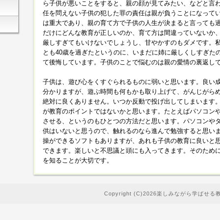
ら子供が悪いことをすると、親の顔が見てみたい、などと言
任を問えない子供の犯した罪の責任は親が負うことになって
は重大であり、親の育て方で子供の人生が決まると言っても
だけにどんな教育が正しいのか、育て方は間違っていないか
厳しすぎてもいけないでしょうし、甘やかすのもダメです。私
とも40歳を過ぎたというのに、いまだに姉に厳しくしすぎた
て後悔しています。子供のことで悩むのは親の愛情の裏返し
子供は、遊び心をくすぐられるものに弱いと思います。良い
分かりますが、遊ぶ時間も何もかも取り上げて、がんじがら
絶対に良くありません。いつか反動で投げ出してしまいます
が教育のポイントではないかと思います。たとえばパソコン
させる、というのもひとつの方法だと思います。パソコンや
供はいないと思うので、触れるのなら進んで勉強すると思い
操ができるソフトもありますが、あれも子供の教育に良いと
できます。楽しいと不思議と頭にも入ってきます。そのため
を知ることが大切です。
Copyright (C)2026楽しみながら学ばせる教育が大