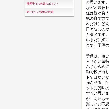
と思います
帰国子女の教育のポイント
などと言わ
気になる小学校の教育
任は親が負
親の育て方
れだけにど
日々悩むの
もダメです。
いまだに姉
ます。子供
子供は、遊
らせたい気
んじがらめ
動で投げ出
トではない
強させる、
ットに興味
すると思い
が、あれも
楽しいと不