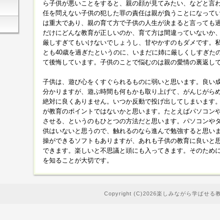
ら子供が悪いことをすると、親の顔が見てみたい、などと言
任を問えない子供の犯した罪の責任は親が負うことになって
は重大であり、親の育て方で子供の人生が決まると言っても
だけにどんな教育が正しいのか、育て方は間違っていないか
厳しすぎてもいけないでしょうし、甘やかすのもダメです。私
とも40歳を過ぎたというのに、いまだに姉に厳しくしすぎた
て後悔しています。子供のことで悩むのは親の愛情の裏返し
子供は、遊び心をくすぐられるものに弱いと思います。良い
分かりますが、遊ぶ時間も何もかも取り上げて、がんじがら
絶対に良くありません。いつか反動で投げ出してしまいます
が教育のポイントではないかと思います。たとえばパソコン
させる、というのもひとつの方法だと思います。パソコンや
供はいないと思うので、触れるのなら進んで勉強すると思い
操ができるソフトもありますが、あれも子供の教育に良いと
できます。楽しいと不思議と頭にも入ってきます。そのため
を知ることが大切です。
Copyright (C)2026楽しみながら学ばせる教育が大