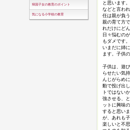
と思います
帰国子女の教育のポイント
などと言わ
気になる小学校の教育
任は親が負
親の育て方
れだけにど
日々悩むの
もダメです。
いまだに姉
ます。子供
子供は、遊
らせたい気
んじがらめ
動で投げ出
トではない
強させる、
ットに興味
すると思い
が、あれも
楽しいと不