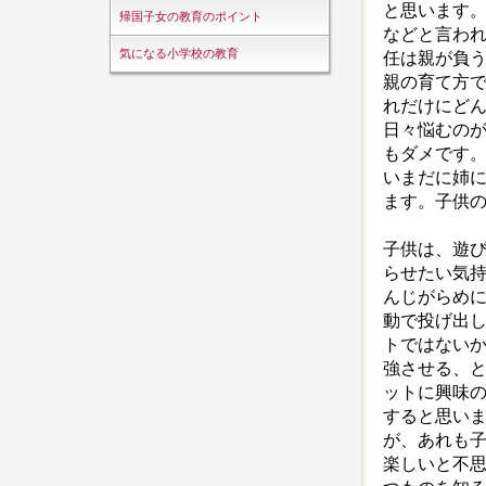
と思います
帰国子女の教育のポイント
などと言わ
気になる小学校の教育
任は親が負
親の育て方
れだけにど
日々悩むの
もダメです。
いまだに姉
ます。子供
子供は、遊
らせたい気
んじがらめ
動で投げ出
トではない
強させる、
ットに興味
すると思い
が、あれも
楽しいと不