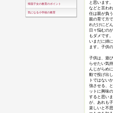
と思います
帰国子女の教育のポイント
などと言わ
気になる小学校の教育
任は親が負
親の育て方
れだけにど
日々悩むの
もダメです。
いまだに姉
ます。子供
子供は、遊
らせたい気
んじがらめ
動で投げ出
トではない
強させる、
ットに興味
すると思い
が、あれも
楽しいと不