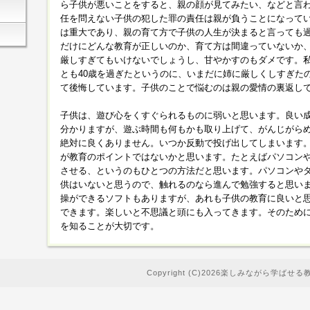
ら子供が悪いことをすると、親の顔が見てみたい、などと言
任を問えない子供の犯した罪の責任は親が負うことになって
は重大であり、親の育て方で子供の人生が決まると言っても
だけにどんな教育が正しいのか、育て方は間違っていないか
厳しすぎてもいけないでしょうし、甘やかすのもダメです。私
とも40歳を過ぎたというのに、いまだに姉に厳しくしすぎた
て後悔しています。子供のことで悩むのは親の愛情の裏返し
子供は、遊び心をくすぐられるものに弱いと思います。良い
分かりますが、遊ぶ時間も何もかも取り上げて、がんじがら
絶対に良くありません。いつか反動で投げ出してしまいます
が教育のポイントではないかと思います。たとえばパソコン
させる、というのもひとつの方法だと思います。パソコンや
供はいないと思うので、触れるのなら進んで勉強すると思い
操ができるソフトもありますが、あれも子供の教育に良いと
できます。楽しいと不思議と頭にも入ってきます。そのため
を知ることが大切です。
Copyright (C)2026楽しみながら学ばせる教育が大